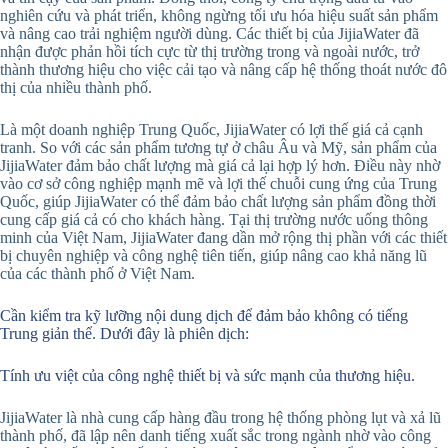
nghiên cứu và phát triển, không ngừng tối ưu hóa hiệu suất sản phẩm
và nâng cao trải nghiệm người dùng. Các thiết bị của JijiaWater đã
nhận được phản hồi tích cực từ thị trường trong và ngoài nước, trở
thành thương hiệu cho việc cải tạo và nâng cấp hệ thống thoát nước đô
thị của nhiều thành phố.
Là một doanh nghiệp Trung Quốc, JijiaWater có lợi thế giá cả cạnh
tranh. So với các sản phẩm tương tự ở châu Âu và Mỹ, sản phẩm của
JijiaWater đảm bảo chất lượng mà giá cả lại hợp lý hơn. Điều này nhờ
vào cơ sở công nghiệp mạnh mẽ và lợi thế chuỗi cung ứng của Trung
Quốc, giúp JijiaWater có thể đảm bảo chất lượng sản phẩm đồng thời
cung cấp giá cả có cho khách hàng. Tại thị trường nước uống thông
minh của Việt Nam, JijiaWater đang dần mở rộng thị phần với các thiết
bị chuyên nghiệp và công nghệ tiên tiến, giúp nâng cao khả năng lũ
của các thành phố ở Việt Nam.
Cần kiểm tra kỹ lưỡng nội dung dịch để đảm bảo không có tiếng
Trung giản thể. Dưới đây là phiên dịch:
Tính ưu việt của công nghệ thiết bị và sức mạnh của thương hiệu.
JijiaWater là nhà cung cấp hàng đầu trong hệ thống phòng lụt và xả lũ
thành phố, đã lập nên danh tiếng xuất sắc trong ngành nhờ vào công