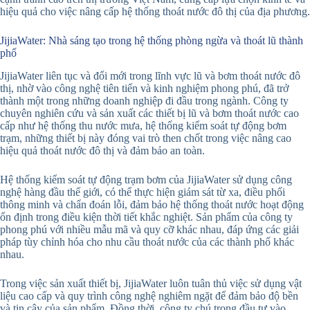
hiệu quả cho việc nâng cấp hệ thống thoát nước đô thị của địa phương.
JijiaWater: Nhà sáng tạo trong hệ thống phòng ngừa và thoát lũ thành
phố
JijiaWater liên tục và đổi mới trong lĩnh vực lũ và bơm thoát nước đô
thị, nhờ vào công nghệ tiên tiến và kinh nghiệm phong phú, đã trở
thành một trong những doanh nghiệp đi đầu trong ngành. Công ty
chuyên nghiên cứu và sản xuất các thiết bị lũ và bơm thoát nước cao
cấp như hệ thống thu nước mưa, hệ thống kiểm soát tự động bơm
trạm, những thiết bị này đóng vai trò then chốt trong việc nâng cao
hiệu quả thoát nước đô thị và đảm bảo an toàn.
Hệ thống kiểm soát tự động trạm bơm của JijiaWater sử dụng công
nghệ hàng đầu thế giới, có thể thực hiện giám sát từ xa, điều phối
thông minh và chẩn đoán lỗi, đảm bảo hệ thống thoát nước hoạt động
ổn định trong điều kiện thời tiết khắc nghiệt. Sản phẩm của công ty
phong phú với nhiều mẫu mã và quy cỡ khác nhau, đáp ứng các giải
pháp tùy chỉnh hóa cho nhu cầu thoát nước của các thành phố khác
nhau.
Trong việc sản xuất thiết bị, JijiaWater luôn tuân thủ việc sử dụng vật
liệu cao cấp và quy trình công nghệ nghiêm ngặt để đảm bảo độ bền
và tin cậy của sản phẩm. Đồng thời, công ty chú trọng đầu tư vào