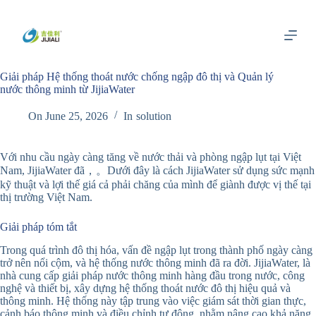
S
k
i
p
t
Giải pháp Hệ thống thoát nước chống ngập đô thị và Quản lý
o
nước thông minh từ JijiaWater
c
o
n
On
June 25, 2026
In
solution
t
e
n
Với nhu cầu ngày càng tăng về nước thải và phòng ngập lụt tại Việt
t
Nam, JijiaWater đã，。Dưới đây là cách JijiaWater sử dụng sức mạnh
kỹ thuật và lợi thế giá cả phải chăng của mình để giành được vị thế tại
thị trường Việt Nam.
Giải pháp tóm tắt
Trong quá trình đô thị hóa, vấn đề ngập lụt trong thành phố ngày càng
trở nên nổi cộm, và hệ thống nước thông minh đã ra đời. JijiaWater, là
nhà cung cấp giải pháp nước thông minh hàng đầu trong nước, công
nghệ và thiết bị, xây dựng hệ thống thoát nước đô thị hiệu quả và
thông minh. Hệ thống này tập trung vào việc giám sát thời gian thực,
cảnh báo thông minh và điều chỉnh tự động, nhằm nâng cao khả năng