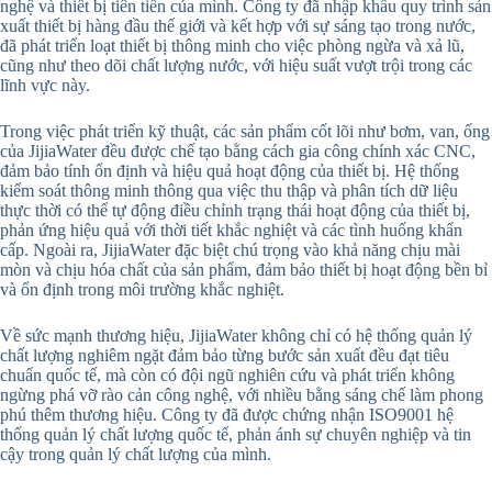
nghệ và thiết bị tiên tiến của mình. Công ty đã nhập khẩu quy trình sản
xuất thiết bị hàng đầu thế giới và kết hợp với sự sáng tạo trong nước,
đã phát triển loạt thiết bị thông minh cho việc phòng ngừa và xả lũ,
cũng như theo dõi chất lượng nước, với hiệu suất vượt trội trong các
lĩnh vực này.
Trong việc phát triển kỹ thuật, các sản phẩm cốt lõi như bơm, van, ống
của JijiaWater đều được chế tạo bằng cách gia công chính xác CNC,
đảm bảo tính ổn định và hiệu quả hoạt động của thiết bị. Hệ thống
kiểm soát thông minh thông qua việc thu thập và phân tích dữ liệu
thực thời có thể tự động điều chỉnh trạng thái hoạt động của thiết bị,
phản ứng hiệu quả với thời tiết khắc nghiệt và các tình huống khẩn
cấp. Ngoài ra, JijiaWater đặc biệt chú trọng vào khả năng chịu mài
mòn và chịu hóa chất của sản phẩm, đảm bảo thiết bị hoạt động bền bỉ
và ổn định trong môi trường khắc nghiệt.
Về sức mạnh thương hiệu, JijiaWater không chỉ có hệ thống quản lý
chất lượng nghiêm ngặt đảm bảo từng bước sản xuất đều đạt tiêu
chuẩn quốc tế, mà còn có đội ngũ nghiên cứu và phát triển không
ngừng phá vỡ rào cản công nghệ, với nhiều bằng sáng chế làm phong
phú thêm thương hiệu. Công ty đã được chứng nhận ISO9001 hệ
thống quản lý chất lượng quốc tế, phản ánh sự chuyên nghiệp và tin
cậy trong quản lý chất lượng của mình.