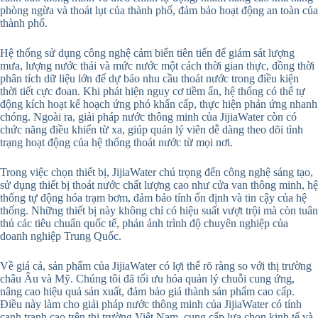
phòng ngừa và thoát lụt của thành phố, đảm bảo hoạt động an toàn của
thành phố.
Hệ thống sử dụng công nghệ cảm biến tiên tiến để giám sát lượng
mưa, lượng nước thải và mức nước một cách thời gian thực, đồng thời
phân tích dữ liệu lớn để dự báo nhu cầu thoát nước trong điều kiện
thời tiết cực đoan. Khi phát hiện nguy cơ tiềm ẩn, hệ thống có thể tự
động kích hoạt kế hoạch ứng phó khẩn cấp, thực hiện phản ứng nhanh
chóng. Ngoài ra, giải pháp nước thông minh của JijiaWater còn có
chức năng điều khiển từ xa, giúp quản lý viên dễ dàng theo dõi tình
trạng hoạt động của hệ thống thoát nước từ mọi nơi.
Trong việc chọn thiết bị, JijiaWater chú trọng đến công nghệ sáng tạo,
sử dụng thiết bị thoát nước chất lượng cao như cửa van thông minh, hệ
thống tự động hóa trạm bơm, đảm bảo tính ổn định và tin cậy của hệ
thống. Những thiết bị này không chỉ có hiệu suất vượt trội mà còn tuân
thủ các tiêu chuẩn quốc tế, phản ánh trình độ chuyên nghiệp của
doanh nghiệp Trung Quốc.
Về giá cả, sản phẩm của JijiaWater có lợi thế rõ ràng so với thị trường
châu Âu và Mỹ. Chúng tôi đã tối ưu hóa quản lý chuỗi cung ứng,
nâng cao hiệu quả sản xuất, đảm bảo giá thành sản phẩm cao cấp.
Điều này làm cho giải pháp nước thông minh của JijiaWater có tính
cạnh tranh cao trên thị trường Việt Nam, cung cấp lựa chọn kinh tế và