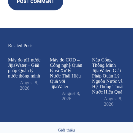
POST COMMENT
Related Posts
Máy đo pH nước
Máy đo COD –
Nắp Cống
JijiaWater – Giải
Công nghệ Quản
Thông Minh
pháp Quản lý
lý và Xử lý
JijiaWater: Giải
nước thông minh
Nước Thải Hiệu
Pháp Quản Lý
Quả với
Nguồn Nước và
August 8,
JijiaWater
Hệ Thống Thoát
2026
Nước Hiệu Quả
August 8,
2026
August 8,
2026
Giới thiệu