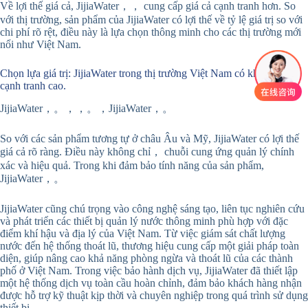
Về lợi thế giá cả, JijiaWater，， cung cấp giá cả cạnh tranh hơn. So
với thị trường, sản phẩm của JijiaWater có lợi thế về tỷ lệ giá trị so với
chi phí rõ rệt, điều này là lựa chọn thông minh cho các thị trường mới
nổi như Việt Nam.
Chọn lựa giá trị: JijiaWater trong thị trường Việt Nam có khả năng
cạnh tranh cao.
JijiaWater，。，，。，JijiaWater，。
So với các sản phẩm tương tự ở châu Âu và Mỹ, JijiaWater có lợi thế
giá cả rõ ràng. Điều này không chỉ， chuỗi cung ứng quản lý chính
xác và hiệu quả. Trong khi đảm bảo tính năng của sản phẩm,
JijiaWater，。
JijiaWater cũng chú trọng vào công nghệ sáng tạo, liên tục nghiên cứu
và phát triển các thiết bị quản lý nước thông minh phù hợp với đặc
điểm khí hậu và địa lý của Việt Nam. Từ việc giám sát chất lượng
nước đến hệ thống thoát lũ, thương hiệu cung cấp một giải pháp toàn
diện, giúp nâng cao khả năng phòng ngừa và thoát lũ của các thành
phố ở Việt Nam. Trong việc bảo hành dịch vụ, JijiaWater đã thiết lập
một hệ thống dịch vụ toàn cầu hoàn chỉnh, đảm bảo khách hàng nhận
được hỗ trợ kỹ thuật kịp thời và chuyên nghiệp trong quá trình sử dụng
thiết bị.